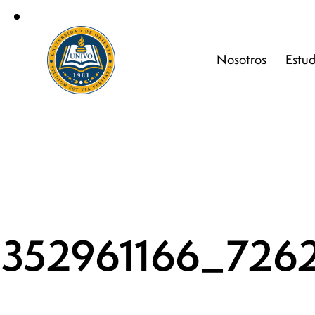
Nosotros
Estud
352961166_726