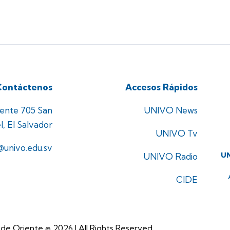
Contáctenos
Accesos Rápidos
iente 705 San
UNIVO News
l, El Salvador
UNIVO Tv
@univo.edu.sv
U
UNIVO Radio
CIDE
 de Oriente © 2026 | All Rights Reserved.