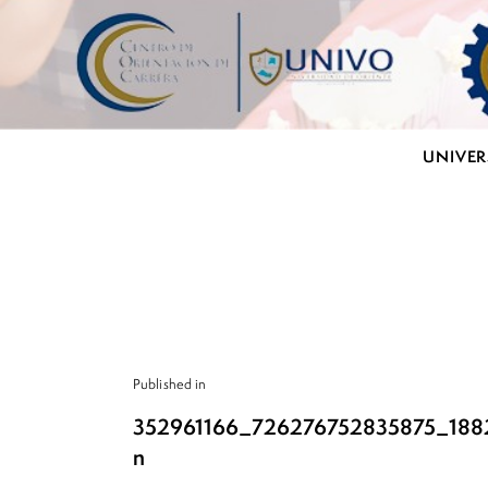
UNIVER
Published in
352961166_726276752835875_18
n