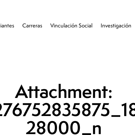
iantes
Carreras
Vinculación Social
Investigación
Attachment:
276752835875_1
28000_n