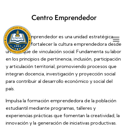
Centro Emprendedor
El Centro Emprendedor es una unidad estratégica
orientada a fortalecer la cultura emprendedora desde
un enfoque de vinculación social. Fundamenta su labor
en los principios de pertinencia, inclusión, participación
y articulación territorial, promoviendo procesos que
integran docencia, investigación y proyección social
para contribuir al desarrollo económico y social del
país.
Impulsa la formación emprendedora de la población
+503 2668-3700
estudiantil mediante programas, talleres y
experiencias prácticas que fomentan la creatividad, la
info@univo.edu.sv
innovación y la generación de iniciativas productivas.