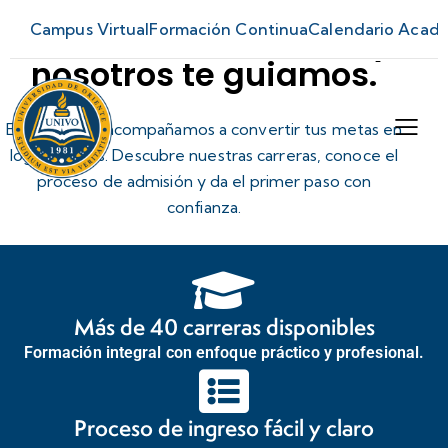
Campus Virtual
Formación Continua
Calendario Acad
Tu futuro comienza hoy,
nosotros te guiamos.
En UNIVO te acompañamos a convertir tus metas en
logros reales. Descubre nuestras carreras, conoce el
proceso de admisión y da el primer paso con
confianza.
Más de 40 carreras disponibles
Formación integral con enfoque práctico y profesional.​
Proceso de ingreso fácil y claro