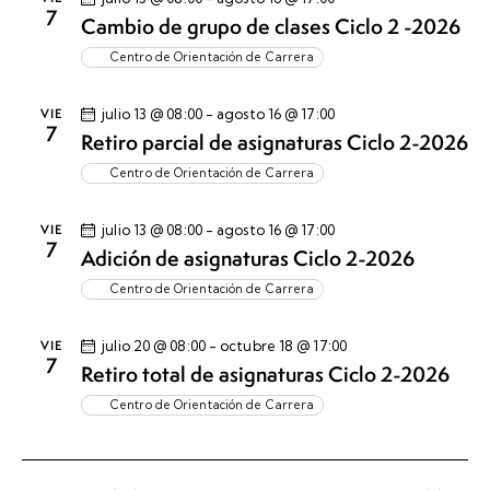
ó
7
n
Cambio de grupo de clases Ciclo 2 -2026
n
n
d
d
a
Centro de Orientación de Carrera
e
e
l
v
v
a
VIE
julio 13 @ 08:00
-
agosto 16 @ 17:00
i
7
Retiro parcial de asignaturas Ciclo 2-2026
i
f
s
s
e
Centro de Orientación de Carrera
t
t
c
a
a
h
VIE
julio 13 @ 08:00
-
agosto 16 @ 17:00
s
7
s
a
Adición de asignaturas Ciclo 2-2026
d
.
e
Centro de Orientación de Carrera
E
v
VIE
julio 20 @ 08:00
-
octubre 18 @ 17:00
7
Retiro total de asignaturas Ciclo 2-2026
e
n
Centro de Orientación de Carrera
t
o