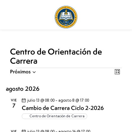
Centro de Orientación de
Carrera
N
N
Próximos
L
a
a
S
i
v
v
e
s
agosto 2026
t
e
e
l
a
g
g
VIE
julio 13 @ 08:00
-
agosto 8 @ 17:00
e
7
Cambio de Carrera Ciclo 2-2026
a
a
c
c
c
c
Centro de Orientación de Carrera
i
i
i
ó
o
VIE
julio 13 @ 08:00
-
agosto 16 @ 17:00