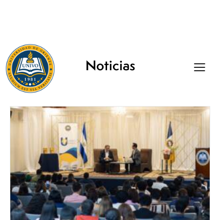
Noticias
+503 2668-3700
info@univo.edu.sv