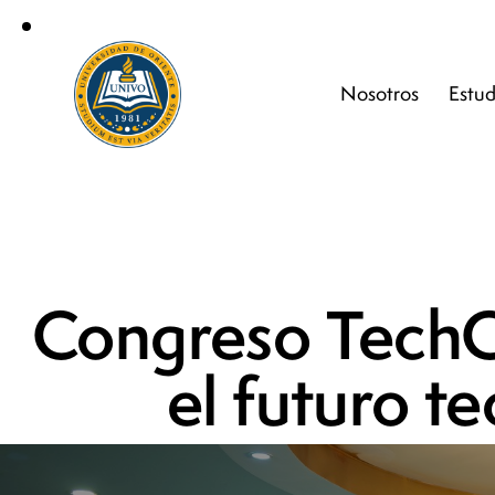
Nosotros
Estud
Congreso TechCo
el futuro t