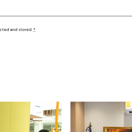
ected and stored
.
*