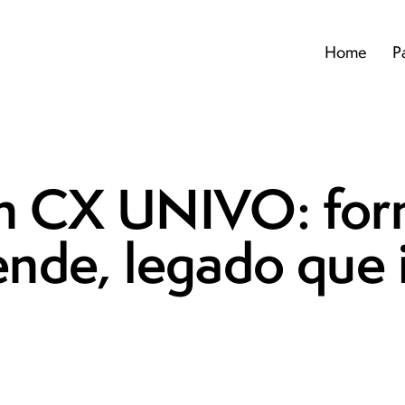
Home
P
n CX UNIVO: for
ende, legado que 