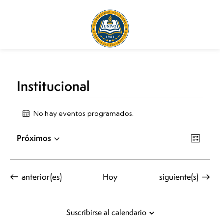
Institucional
No hay eventos programados.
A
v
N
N
i
Próximos
L
s
a
a
S
i
o
v
v
e
s
t
e
e
l
Eventos
Eventos
anterior(es)
Hoy
siguiente(s)
a
g
g
e
a
a
c
c
c
Suscribirse al calendario
c