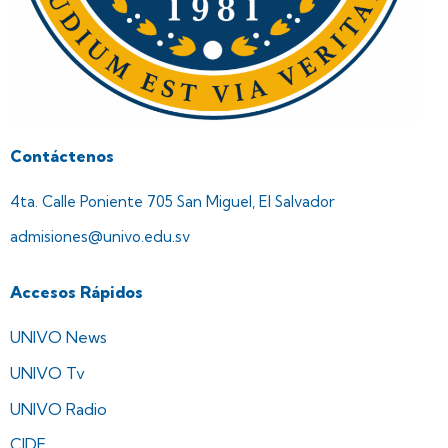
o
Contáctenos
4ta. Calle Poniente 705 San Miguel, El Salvador
admisiones@univo.edu.sv
Accesos Rápidos
UNIVO News
UNIVO Tv
UNIVO Radio
CIDE