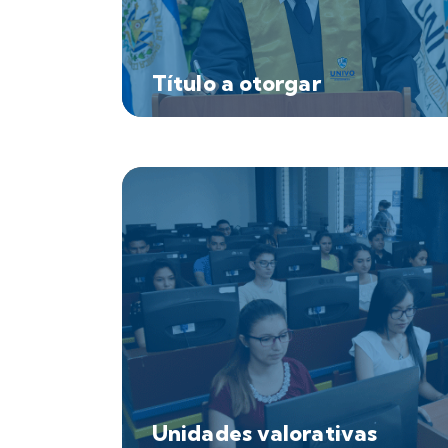
Título a otorgar
Ingeniero/a en Energía y Eficiencia Energética
Unidades valorativas