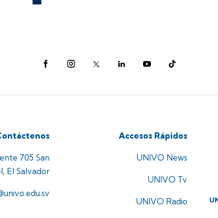
Contáctenos
Accesos Rápidos
iente 705 San
UNIVO News
l, El Salvador
UNIVO Tv
@univo.edu.sv
U
UNIVO Radio