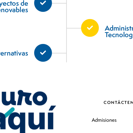
yectos de
enovables
Administ
Tecnologí
ternativas
CONTÁCTE
Admisiones