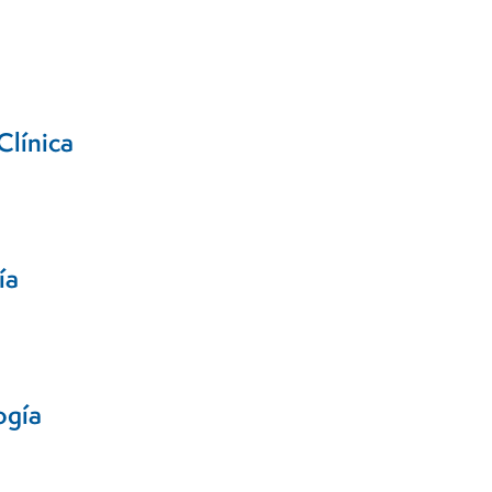
Clínica
ía
ogía