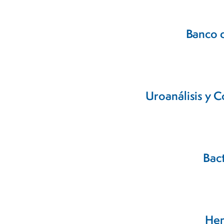
Banco 
Uroanálisis y 
Bac
Hem