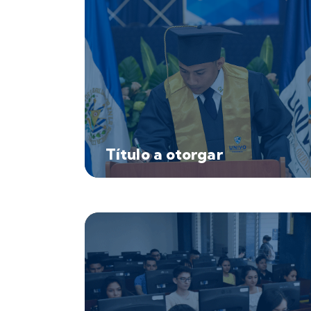
Título a otorgar
Licenciado (a) en Laboratorio Clínico