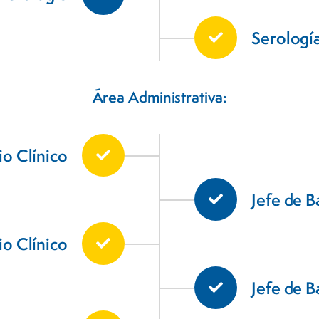
Serologí
Área Administrativa:
io Clínico
Jefe de 
o Clínico
Jefe de B