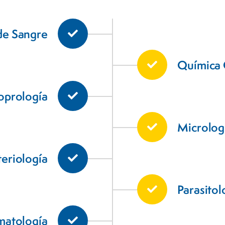
de Sangre
Química 
Coprología
Microlog
teriología
Parasitol
atología