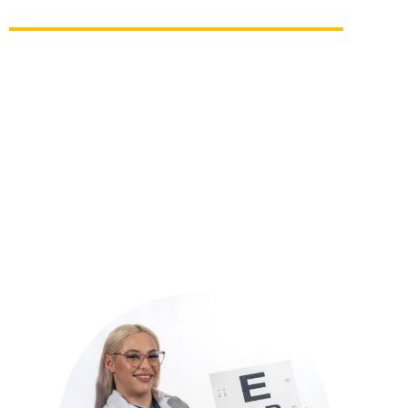
El Técnico en Optometría es un profesional que,
posee los conocimientos, destrezas y valores
necesarios para el diagnóstico, tratamiento y
seguimiento de cualquier alteración de la
estructura visual de un paciente. Así mismo, es
capaz de prevenir enfermedades asociadas a la
visión y mantener informada a la población sobre
las formas de evitar y tratar cualquier defecto
visual.