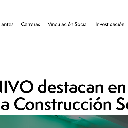
iantes
Carreras
Vinculación Social
Investigación
NIVO destacan en
la Construcción S